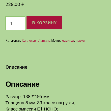
229,00
₽
Количество
В КОРЗИНУ
товара
Ламинированный
паркет
Категория:
Коллекция Лантана
Метки:
ламинат
,
паркет
Акация
Белая
Описание
Описание
Размер: 1382*195 мм;
Толщина 8 мм, 33 класс нагрузки
;
Класс эмиссии Е1 НСНО;